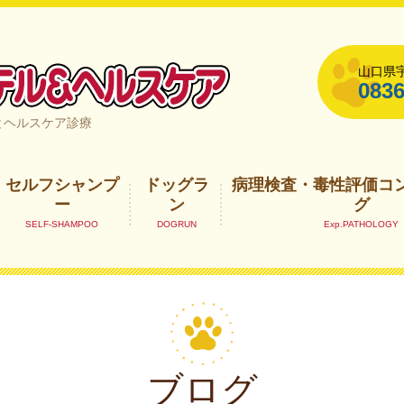
山口県宇
0836
山口県宇部市
とヘルスケア診療
セルフシャンプ
ドッグラ
病理検査・毒性評価コ
ー
ン
グ
ブログ