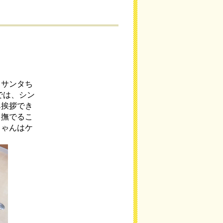
。サンタち
では、シン
鼻挨拶でき
と撫でるこ
ちゃんはケ