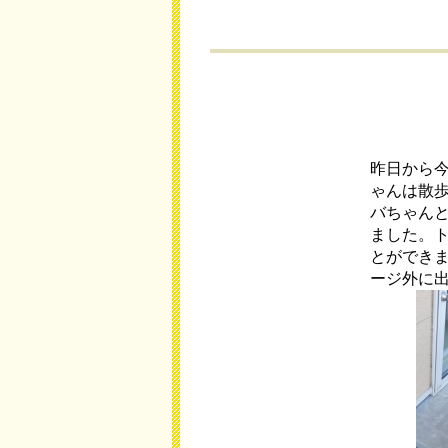
昨日から
ゃんは散
バちゃん
ました。
とができ
ージ外に