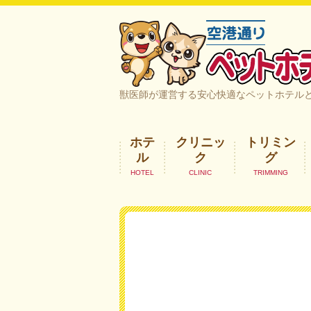
空港通りペットホテル＆ヘルスケア｜
獣医師が運営する安心快適なペットホテル
ホテ
クリニッ
トリミン
ル
ク
グ