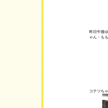
昨日午後
ゃん・も
コテツち