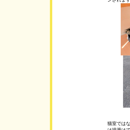
猫室では
は排泄は