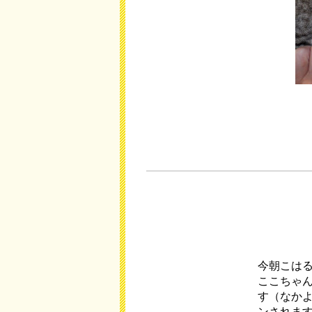
今朝こは
ここちゃ
す（なか
ンされま