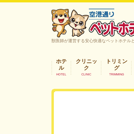
空港通りペットホテル＆ヘルスケア｜
獣医師が運営する安心快適なペットホテル
ホテ
クリニッ
トリミン
ル
ク
グ