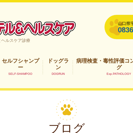
山口県宇
0836
山口県宇部市
とヘルスケア診療
セルフシャンプ
ドッグラ
病理検査・毒性評価コ
ー
ン
グ
ブログ