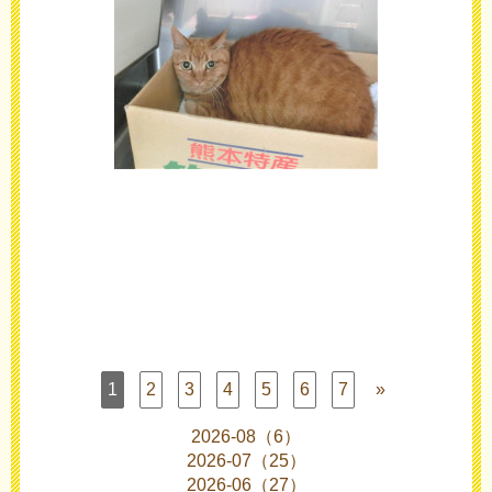
1
2
3
4
5
6
7
»
2026-08（6）
2026-07（25）
2026-06（27）