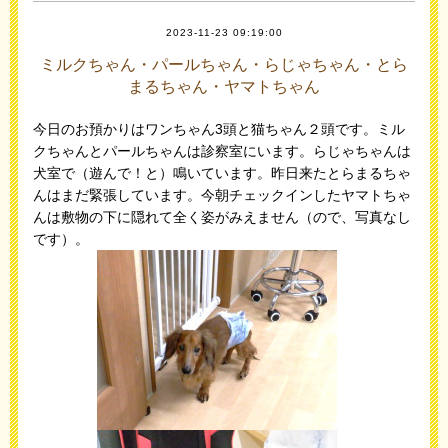
2023-11-23 09:19:00
ミルクちゃん・パールちゃん・らじゃちゃん・とら
まるちゃん・ヤマトちゃん
今日のお預かりはワンちゃん3頭と猫ちゃん２頭です。ミル
クちゃんとパールちゃんは診察室にいます。らじゃちゃんは
犬室で（遊んで！と）鳴いています。昨日来たとらまるちゃ
んはまだ緊張しています。今朝チェックインしたヤマトちゃ
んは敷物の下に隠れて全く姿がみえません（ので、写真なし
です）。