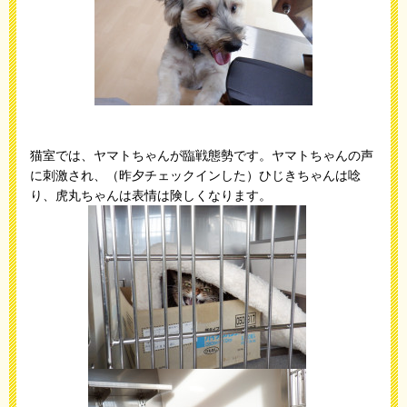
猫室では、ヤマトちゃんが臨戦態勢です。ヤマトちゃんの声
に刺激され、（昨夕チェックインした）ひじきちゃんは唸
り、虎丸ちゃんは表情は険しくなります。