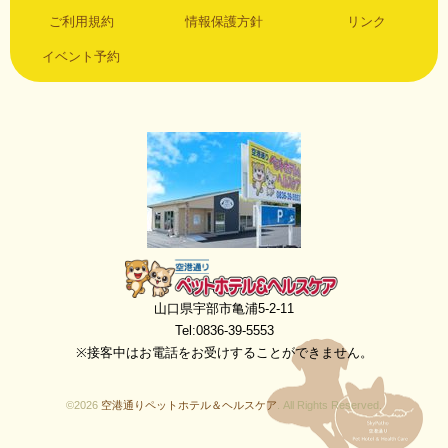
ご利用規約
情報保護方針
リンク
イベント予約
空港通りペットホテル＆ヘルスケア
山口県宇部市亀浦5-2-11
Tel:0836-39-5553
※接客中はお電話をお受けすることができません。
©2026
空港通りペットホテル＆ヘルスケア
. All Rights Reserved.