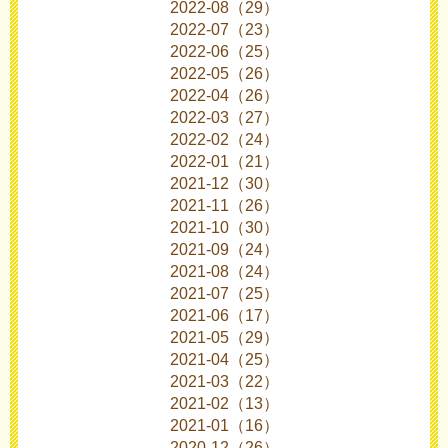
2022-08（29）
2022-07（23）
2022-06（25）
2022-05（26）
2022-04（26）
2022-03（27）
2022-02（24）
2022-01（21）
2021-12（30）
2021-11（26）
2021-10（30）
2021-09（24）
2021-08（24）
2021-07（25）
2021-06（17）
2021-05（29）
2021-04（25）
2021-03（22）
2021-02（13）
2021-01（16）
2020-12（26）