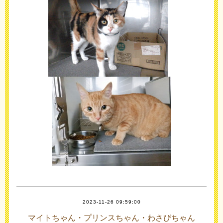
2023-11-26 09:59:00
マイトちゃん・プリンスちゃん・わさびちゃん