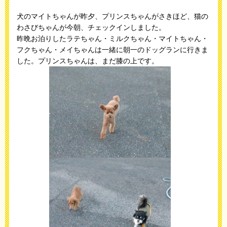
犬のマイトちゃんが昨夕、プリンスちゃんがさきほど、猫の
わさびちゃんが今朝、チェックインしました。
昨晩お泊りしたラテちゃん・ミルクちゃん・マイトちゃん・
フクちゃん・メイちゃんは一緒に朝一のドッグランに行きま
した。プリンスちゃんは、まだ膝の上です。