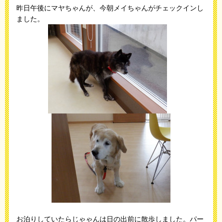
昨日午後にマヤちゃんが、今朝メイちゃんがチェックインし
ました。
お泊りしていたらじゃゃんは日の出前に散歩しました。パー