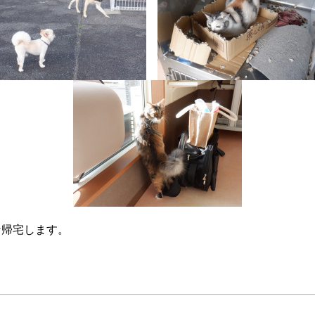
な帰宅します。