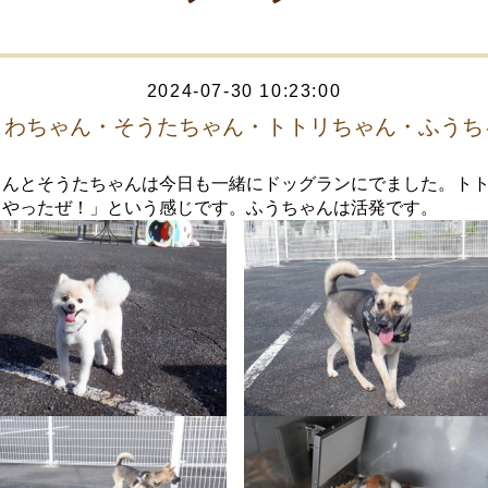
2024-07-30 10:23:00
くわちゃん・そうたちゃん・トトリちゃん・ふうち
ゃんとそうたちゃんは今日も一緒にドッグランにでました。ト
てやったぜ！」という感じです。ふうちゃんは活発です。