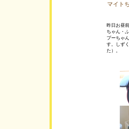
マイト
昨日お昼
ちゃん・
プーちゃ
す。しず
た）。