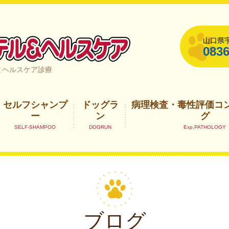
山口県宇
0836
山口県宇部市
とヘルスケア診療
セルフシャンプ
ドッグラ
病理検査・毒性評価コ
ー
ン
グ
ブログ