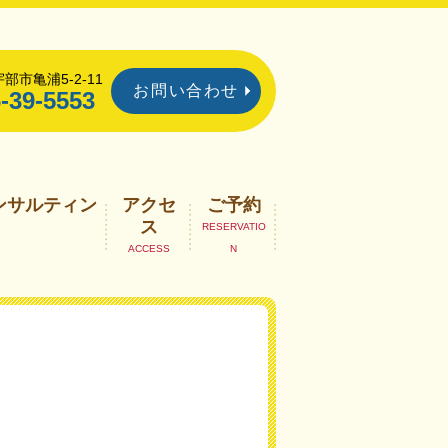
部市亀浦5-2-11
お問い合わせ
-39-5553
ンサルティン
アクセ
ご予約
ス