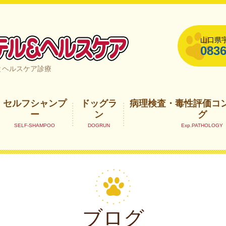
山口県宇
0836
山口県宇部市
とヘルスケア診療
セルフシャンプ
ドッグラ
病理検査・毒性評価コ
ー
ン
グ
ブログ