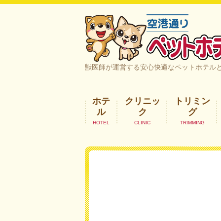
空港通りペットホテル＆ヘルスケア｜
獣医師が運営する安心快適なペットホテル
ホテ
クリニッ
トリミン
ル
ク
グ