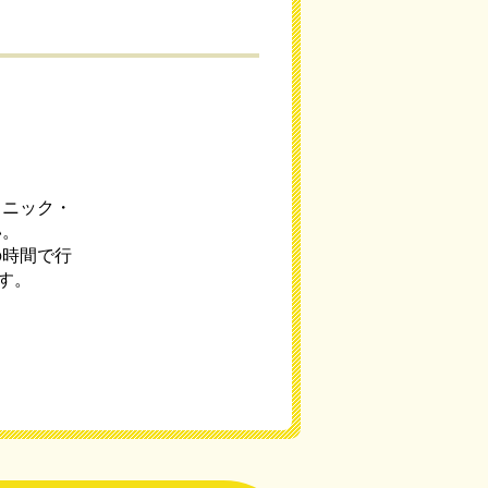
］
リニック・
い。
の時間で行
す。