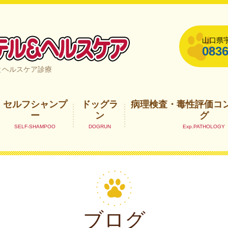
山口県宇
0836
山口県宇部市
とヘルスケア診療
セルフシャンプ
ドッグラ
病理検査・毒性評価コ
ー
ン
グ
ブログ