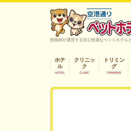
空港通りペットホテル＆ヘルスケア｜
獣医師が運営する安心快適なペットホテル
ホテ
クリニッ
トリミン
ル
ク
グ