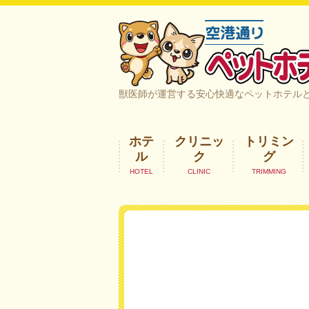
空港通りペットホテル＆ヘルスケア｜
獣医師が運営する安心快適なペットホテル
ホテ
クリニッ
トリミン
ル
ク
グ