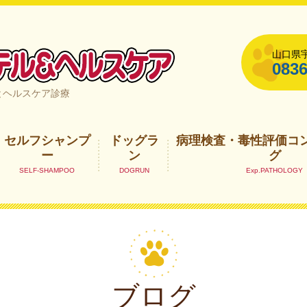
山口県宇
0836
山口県宇部市
とヘルスケア診療
セルフシャンプ
ドッグラ
病理検査・毒性評価コ
ー
ン
グ
ブログ