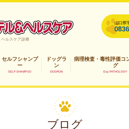
山口県宇
0836
山口県宇部市
とヘルスケア診療
セルフシャンプ
ドッグラ
病理検査・毒性評価コ
ー
ン
グ
ブログ