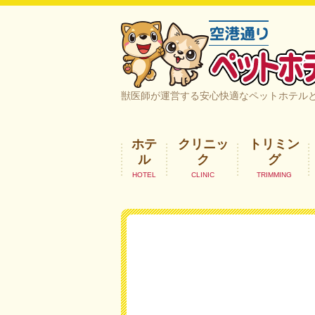
空港通りペットホテル＆ヘルスケア｜
獣医師が運営する安心快適なペットホテル
ホテ
クリニッ
トリミン
ル
ク
グ