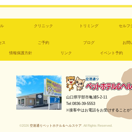
ル
クリニック
トリミング
セルフ
セス
ご予約
ブログ
お問
情報保護方針
リンク
イベント予約
空港通りペットホテル＆ヘルスケア
山口県宇部市亀浦5-2-11
Tel:0836-39-5553
※接客中はお電話をお受けすることが
©2026
空港通りペットホテル＆ヘルスケア
. All Rights Reserved.