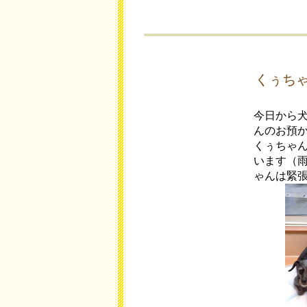
くぅち
今日から
んのお預
くぅちゃ
います（
ゃんは緊