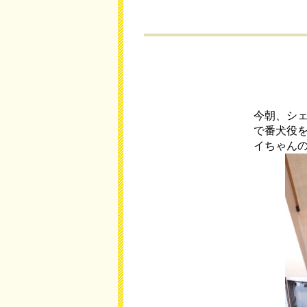
今朝、シ
で番犬役
イちゃん