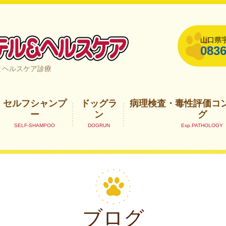
山口県宇
0836
山口県宇部市
とヘルスケア診療
セルフシャンプ
ドッグラ
病理検査・毒性評価コ
ー
ン
グ
ブログ