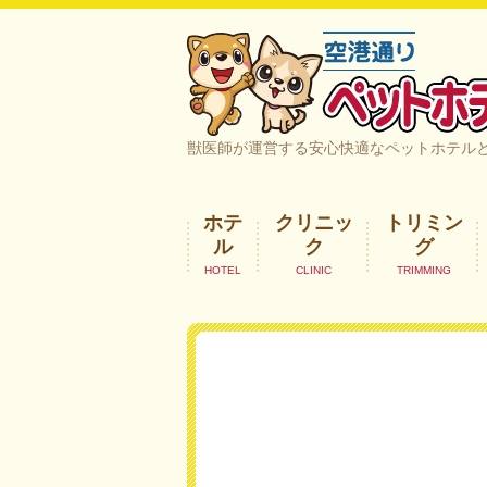
空港通りペットホテル＆ヘルスケア｜
獣医師が運営する安心快適なペットホテル
ホテ
クリニッ
トリミン
ル
ク
グ