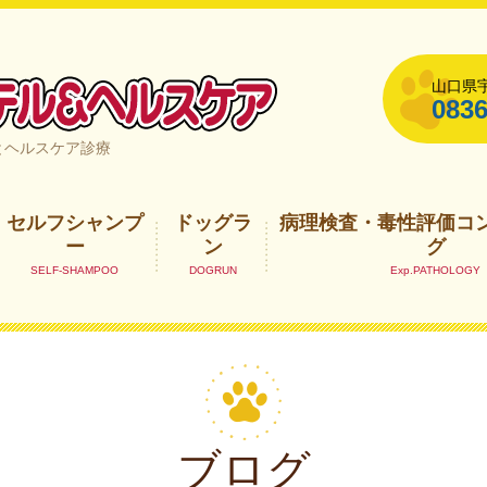
山口県宇
0836
山口県宇部市
とヘルスケア診療
セルフシャンプ
ドッグラ
病理検査・毒性評価コ
ー
ン
グ
ブログ