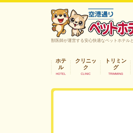
空港通りペットホテル＆ヘルスケア｜
獣医師が運営する安心快適なペットホテル
ホテ
クリニッ
トリミン
ル
ク
グ