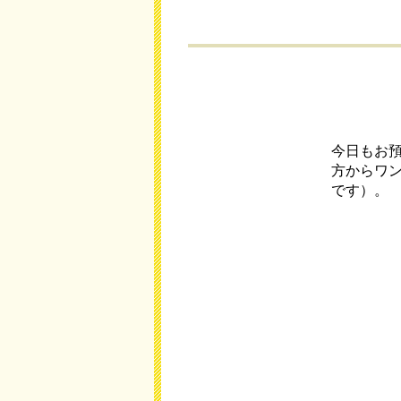
今日もお
方からワ
です）。