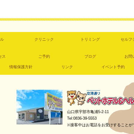
ル
クリニック
トリミング
セルフ
セス
ご予約
ブログ
お問
情報保護方針
リンク
イベント予約
空港通りペットホテル＆ヘルスケア
山口県宇部市亀浦5-2-11
Tel:0836-39-5553
※接客中はお電話をお受けすることが