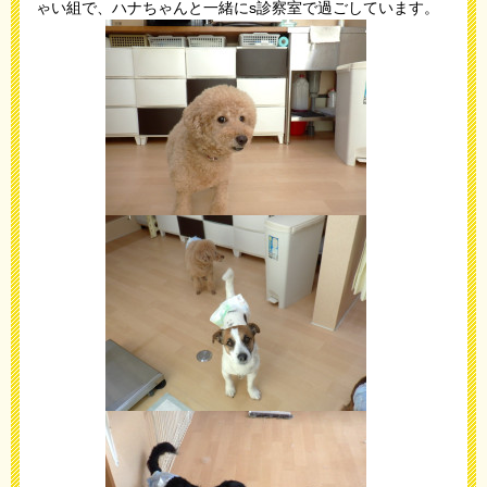
ゃい組で、ハナちゃんと一緒にs診察室で過ごしています。