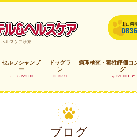
山口県宇
0836
山口県宇部市
とヘルスケア診療
セルフシャンプ
ドッグラ
病理検査・毒性評価コ
ー
ン
グ
ブログ