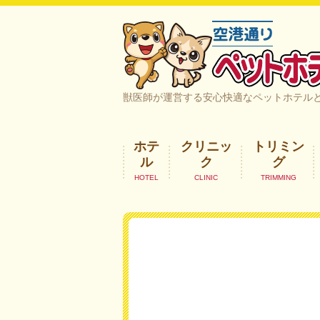
空港通りペットホテル＆ヘルスケア｜
獣医師が運営する安心快適なペットホテル
ホテ
クリニッ
トリミン
ル
ク
グ