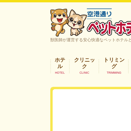
空港通りペットホテル＆ヘルスケア｜
獣医師が運営する安心快適なペットホテル
ホテ
クリニッ
トリミン
ル
ク
グ