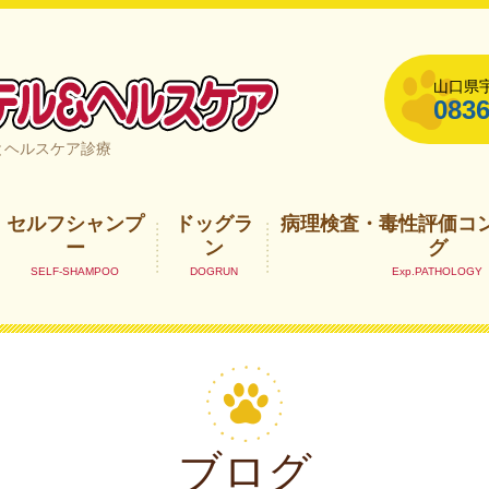
山口県宇
0836
山口県宇部市
とヘルスケア診療
セルフシャンプ
ドッグラ
病理検査・毒性評価コ
ー
ン
グ
ブログ