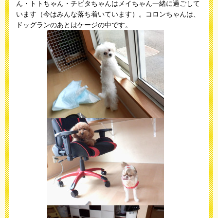
ん・トトちゃん・チビタちゃんはメイちゃん一緒に過ごして
います（今はみんな落ち着いています）。コロンちゃんは、
ドッグランのあとはケージの中です。