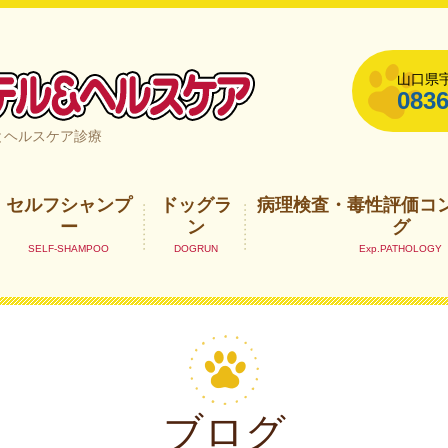
山口県宇
0836
山口県宇部市
とヘルスケア診療
セルフシャンプ
ドッグラ
病理検査・毒性評価コ
ー
ン
グ
ブログ