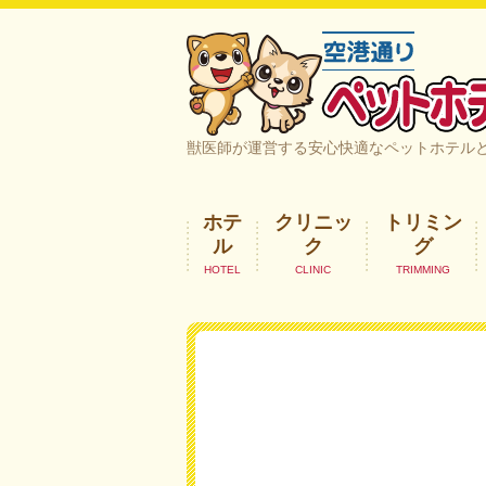
空港通りペットホテル＆ヘルスケア｜
獣医師が運営する安心快適なペットホテル
ホテ
クリニッ
トリミン
ル
ク
グ