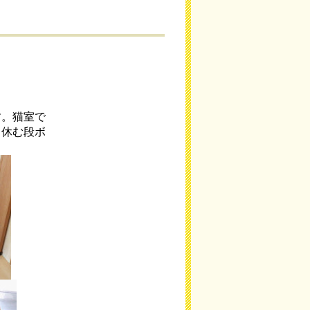
す。猫室で
（休む段ボ