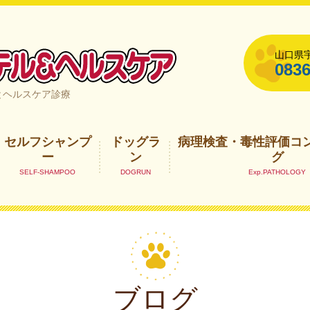
山口県宇
0836
山口県宇部市
とヘルスケア診療
セルフシャンプ
ドッグラ
病理検査・毒性評価コ
ー
ン
グ
ブログ