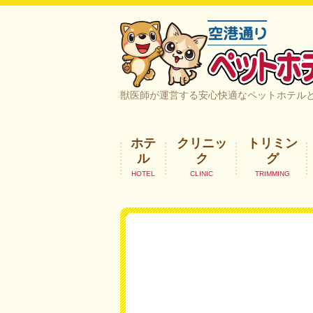
空港通りペットホテル＆ヘルスケア｜
獣医師が運営する安心快適なペットホテル
ホテ
クリニッ
トリミン
ル
ク
グ