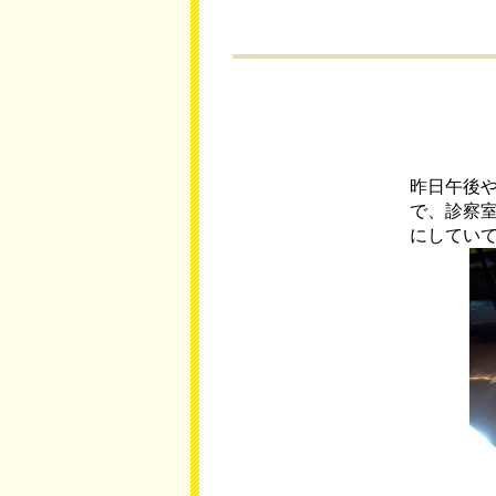
昨日午後
で、診察
にしてい