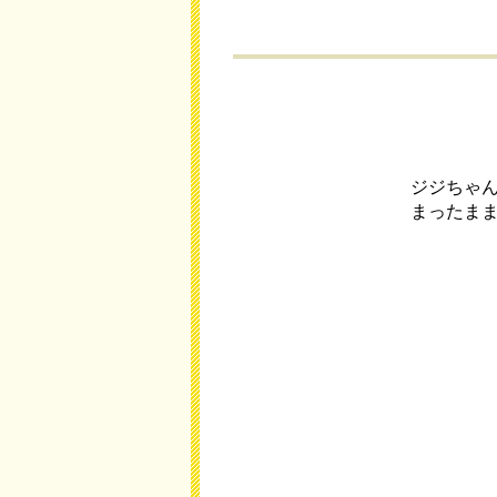
ジジちゃ
まったま