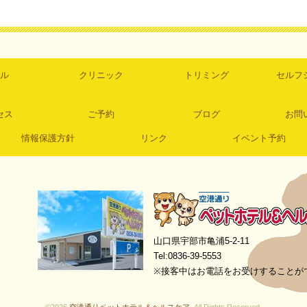
ル
クリニック
トリミング
セルフ
セス
ご予約
ブログ
お問
情報保護方針
リンク
イベント予約
空港通りペットホテル＆ヘルスケア
山口県宇部市亀浦5-2-11
Tel:0836-39-5553
※接客中はお電話をお受けすることが
©2026
空港通りペットホテル＆ヘルスケア
. All Rights Reserved.