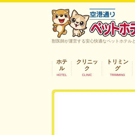
空港通りペットホテル＆ヘルスケア｜
獣医師が運営する安心快適なペットホテル
ホテ
クリニッ
トリミン
ル
ク
グ