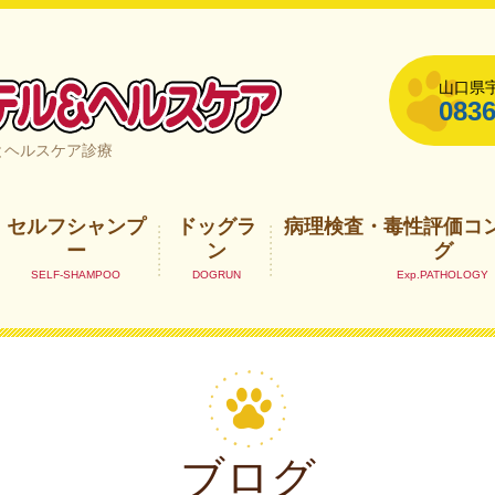
山口県宇
0836
山口県宇部市
とヘルスケア診療
セルフシャンプ
ドッグラ
病理検査・毒性評価コ
ー
ン
グ
ブログ