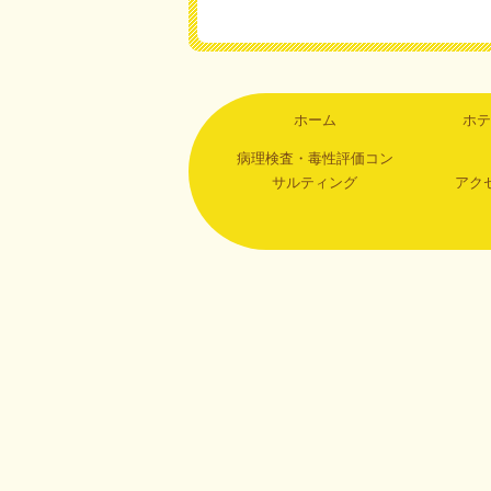
ホーム
ホテ
病理検査・毒性評価コン
サルティング
アク