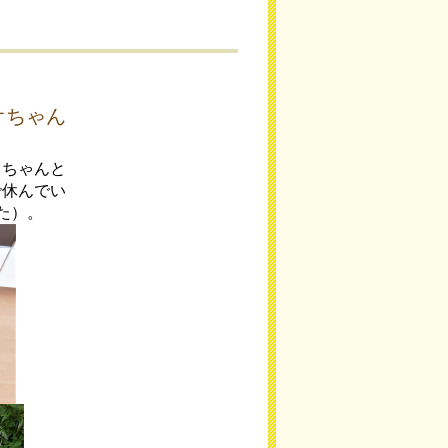
オちゃん
コちゃんと
で休んでい
た）。