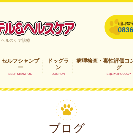
山口県宇
0836
山口県宇部市
とヘルスケア診療
セルフシャンプ
ドッグラ
病理検査・毒性評価コ
ー
ン
グ
ブログ