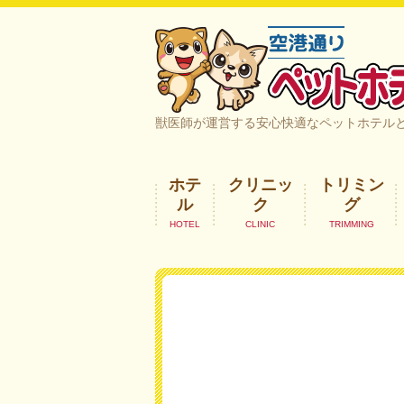
空港通りペットホテル＆ヘルスケア｜
獣医師が運営する安心快適なペットホテル
ホテ
クリニッ
トリミン
ル
ク
グ