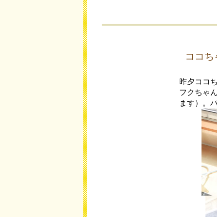
ココち
昨夕ココ
フクちゃ
ます）。