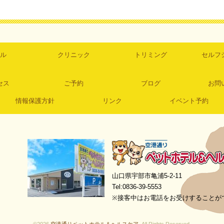
ル
クリニック
トリミング
セルフ
セス
ご予約
ブログ
お問
情報保護方針
リンク
イベント予約
空港通りペットホテル＆ヘルスケア
山口県宇部市亀浦5-2-11
Tel:0836-39-5553
※接客中はお電話をお受けすることが
©2026
空港通りペットホテル＆ヘルスケア
. All Rights Reserved.