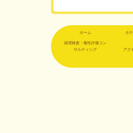
ホーム
ホテ
病理検査・毒性評価コン
サルティング
アク