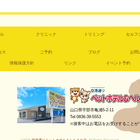
ル
クリニック
トリミング
セルフ
セス
ご予約
ブログ
お問
情報保護方針
リンク
イベント予約
空港通りペットホテル＆ヘルスケア
山口県宇部市亀浦5-2-11
Tel:0836-39-5553
※接客中はお電話をお受けすることが
©2026
空港通りペットホテル＆ヘルスケア
. All Rights Reserved.