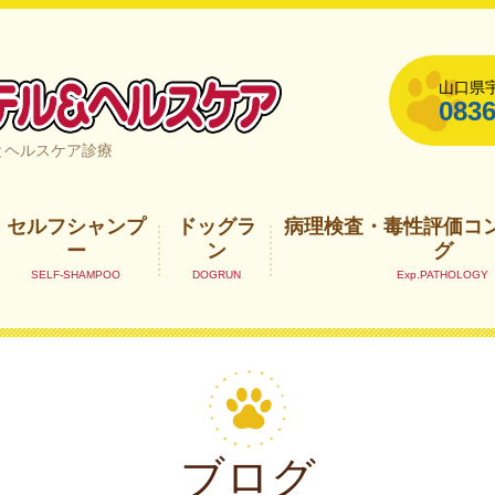
山口県宇
0836
山口県宇部市
とヘルスケア診療
セルフシャンプ
ドッグラ
病理検査・毒性評価コ
ー
ン
グ
ブログ