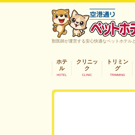
空港通りペットホテル＆ヘルスケア｜
獣医師が運営する安心快適なペットホテル
ホテ
クリニッ
トリミン
ル
ク
グ