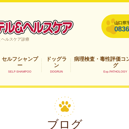
山口県宇
0836
山口県宇部市
とヘルスケア診療
セルフシャンプ
ドッグラ
病理検査・毒性評価コ
ー
ン
グ
ブログ