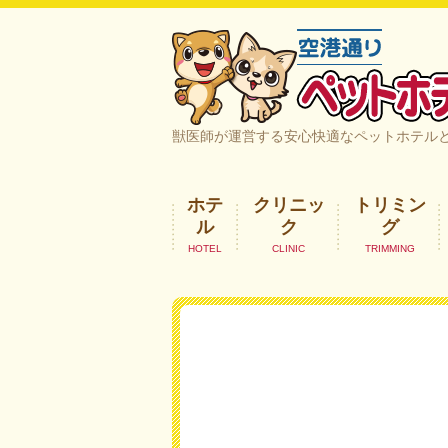
空港通りペットホテル＆ヘルスケア｜
獣医師が運営する安心快適なペットホテル
ホテ
クリニッ
トリミン
ル
ク
グ