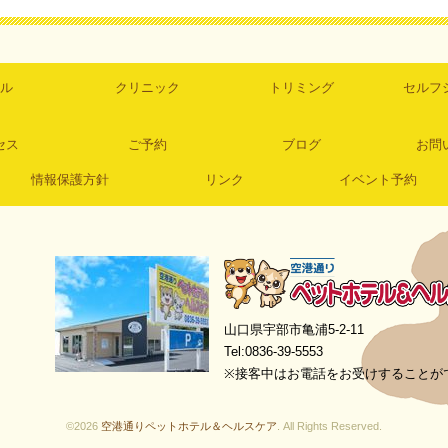
ル
クリニック
トリミング
セルフ
セス
ご予約
ブログ
お問
情報保護方針
リンク
イベント予約
空港通りペットホテル＆ヘルスケア
山口県宇部市亀浦5-2-11
Tel:0836-39-5553
※接客中はお電話をお受けすることが
©2026
空港通りペットホテル＆ヘルスケア
. All Rights Reserved.