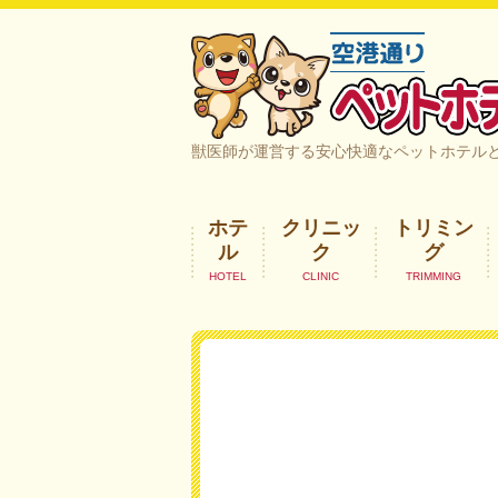
空港通りペットホテル＆ヘルスケア｜
獣医師が運営する安心快適なペットホテル
ホテ
クリニッ
トリミン
ル
ク
グ