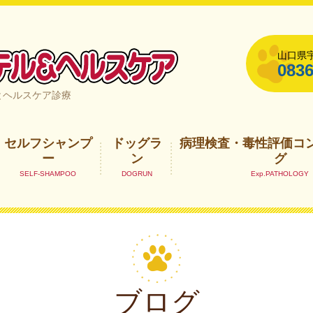
山口県宇
0836
山口県宇部市
とヘルスケア診療
セルフシャンプ
ドッグラ
病理検査・毒性評価コ
ー
ン
グ
ブログ