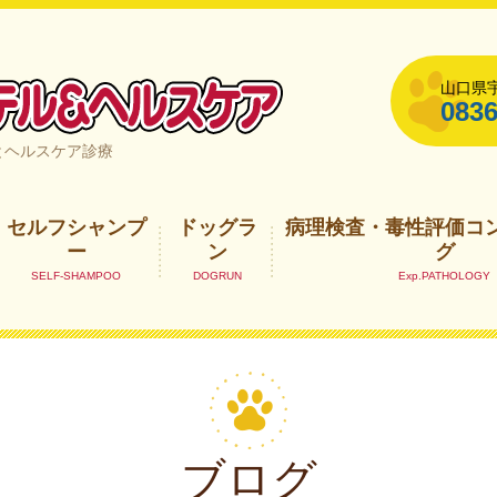
山口県宇
0836
山口県宇部市
とヘルスケア診療
セルフシャンプ
ドッグラ
病理検査・毒性評価コ
ー
ン
グ
ブログ