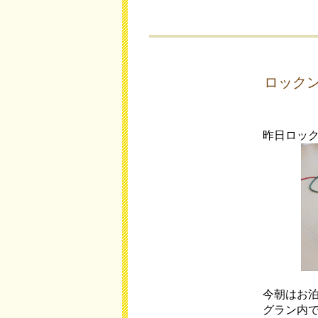
ロック
昨日ロッ
今朝はお
グラン内