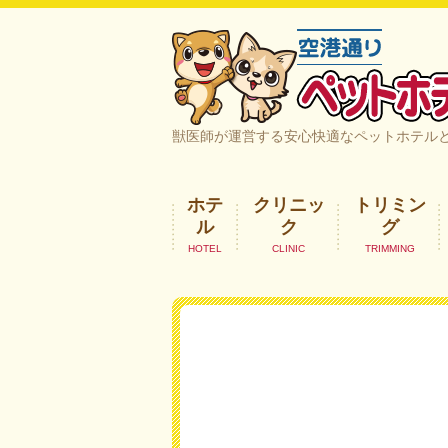
空港通りペットホテル＆ヘルスケア｜
獣医師が運営する安心快適なペットホテル
ホテ
クリニッ
トリミン
ル
ク
グ