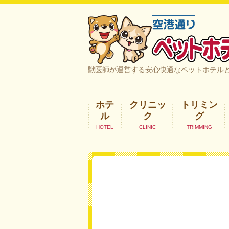
空港通りペットホテル＆ヘルスケア｜
獣医師が運営する安心快適なペットホテル
ホテ
クリニッ
トリミン
ル
ク
グ