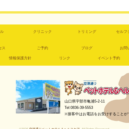
ル
クリニック
トリミング
セルフ
セス
ご予約
ブログ
お問
情報保護方針
リンク
イベント予約
空港通りペットホテル＆ヘルスケア
山口県宇部市亀浦5-2-11
Tel:0836-39-5553
※接客中はお電話をお受けすることが
©2026
空港通りペットホテル＆ヘルスケア
. All Rights Reserved.