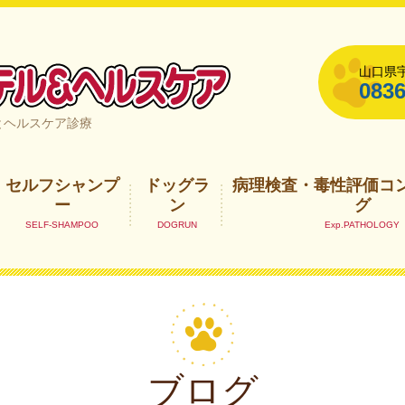
山口県宇
0836
山口県宇部市
とヘルスケア診療
セルフシャンプ
ドッグラ
病理検査・毒性評価コ
ー
ン
グ
ブログ