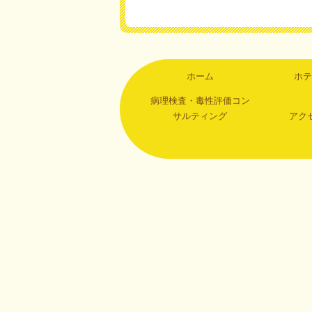
ホーム
ホテ
病理検査・毒性評価コン
サルティング
アク