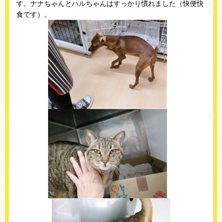
す。ナナちゃんとハルちゃんはすっかり慣れました（快便快
食です）。