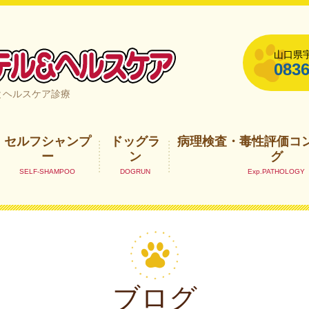
山口県宇
0836
山口県宇部市
とヘルスケア診療
セルフシャンプ
ドッグラ
病理検査・毒性評価コ
ー
ン
グ
ブログ