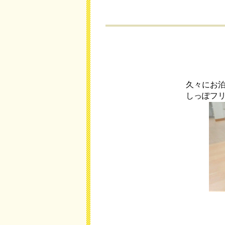
久々にお
しっぽフ