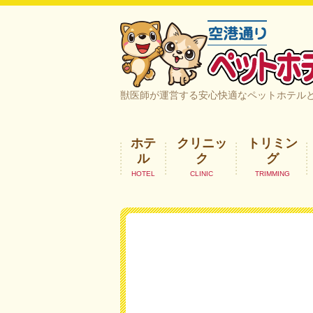
空港通りペットホテル＆ヘルスケア｜
獣医師が運営する安心快適なペットホテル
ホテ
クリニッ
トリミン
ル
ク
グ