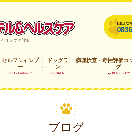
山口県宇
0836
山口県宇部市
とヘルスケア診療
セルフシャンプ
ドッグラ
病理検査・毒性評価コ
ー
ン
グ
ブログ