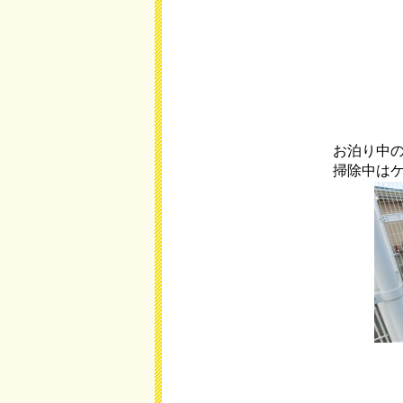
お泊り中
掃除中は