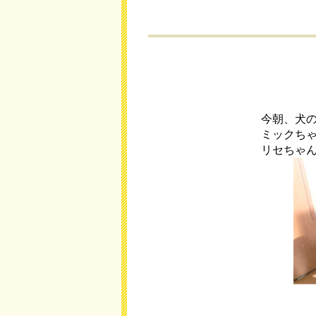
今朝、犬
ミックち
リセちゃ