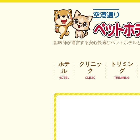
空港通りペットホテル＆ヘルスケア｜
獣医師が運営する安心快適なペットホテル
ホテ
クリニッ
トリミン
ル
ク
グ