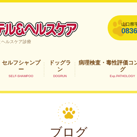
山口県宇
0836
山口県宇部市
とヘルスケア診療
セルフシャンプ
ドッグラ
病理検査・毒性評価コ
ー
ン
グ
ブログ