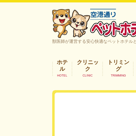
空港通りペットホテル＆ヘルスケア｜
獣医師が運営する安心快適なペットホテル
ホテ
クリニッ
トリミン
ル
ク
グ