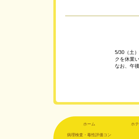
5/30（
クを休業
なお、午
ホーム
ホテ
病理検査・毒性評価コン