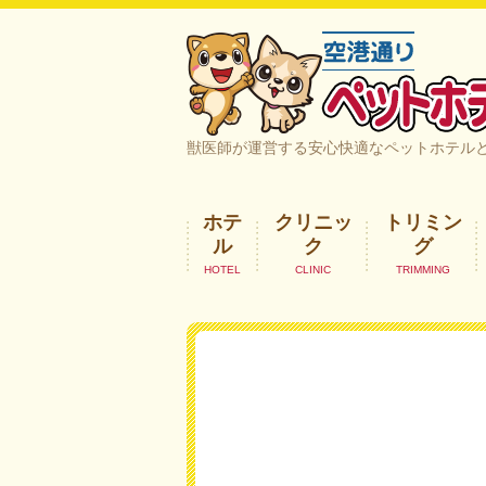
空港通りペットホテル＆ヘルスケア｜
獣医師が運営する安心快適なペットホテル
ホテ
クリニッ
トリミン
ル
ク
グ