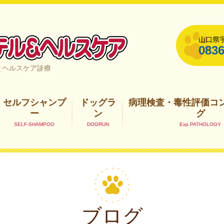
山口県宇
0836
山口県宇部市
とヘルスケア診療
セルフシャンプ
ドッグラ
病理検査・毒性評価コ
ー
ン
グ
ブログ