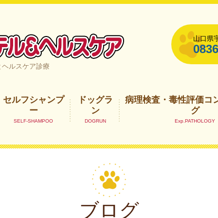
山口県宇
0836
山口県宇部市
とヘルスケア診療
セルフシャンプ
ドッグラ
病理検査・毒性評価コ
ー
ン
グ
ブログ