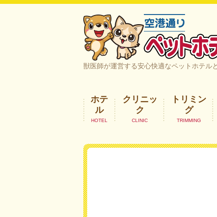
空港通りペットホテル＆ヘルスケア｜
獣医師が運営する安心快適なペットホテル
ホテ
クリニッ
トリミン
ル
ク
グ