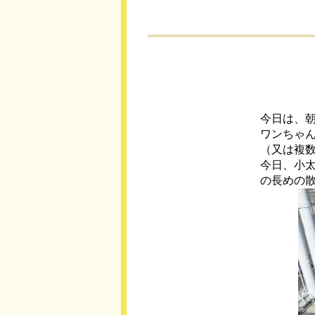
今日は、
ワンちゃ
（又は複
今日、小
の長めの