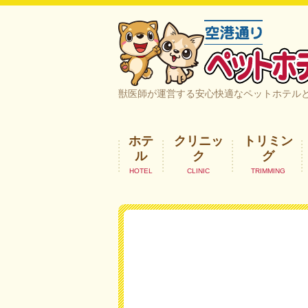
空港通りペットホテル＆ヘルスケア｜
獣医師が運営する安心快適なペットホテル
ホテ
クリニッ
トリミン
ル
ク
グ