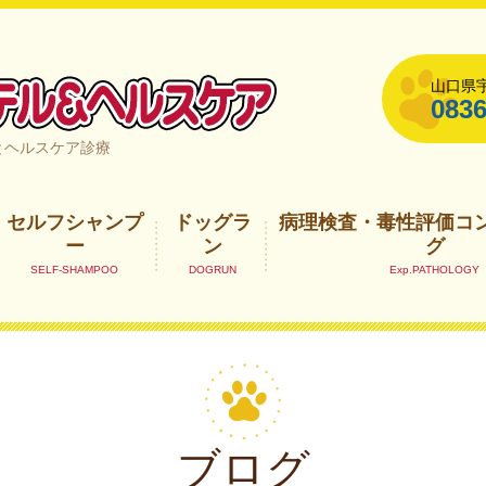
山口県宇
0836
山口県宇部市
とヘルスケア診療
セルフシャンプ
ドッグラ
病理検査・毒性評価コ
ー
ン
グ
ブログ