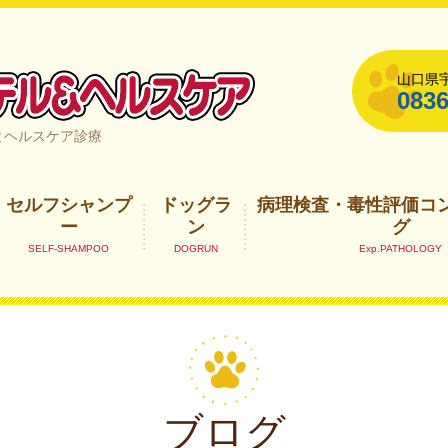
山口県宇
0836
山口県宇部市
とヘルスケア診療
セルフシャンプ
ドッグラ
病理検査・毒性評価コ
ー
ン
グ
ブログ