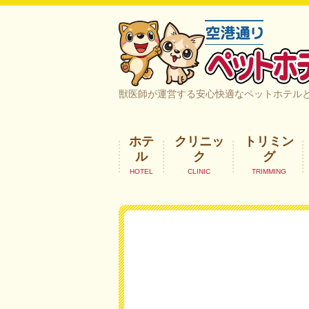
空港通りペットホテル＆ヘルスケア｜
獣医師が運営する安心快適なペットホテル
ホテ
クリニッ
トリミン
ル
ク
グ