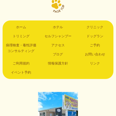
ホーム
ホテル
クリニック
トリミング
セルフシャンプー
ドッグラン
病理検査・毒性評価
アクセス
ご予約
コンサルティング
ブログ
お問い合わせ
ご利用規約
情報保護方針
リンク
イベント予約