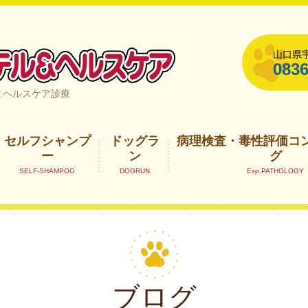
山口県宇
0836
山口県宇部市
とヘルスケア診療
セルフシャンプ
ドッグラ
病理検査・毒性評価コ
ー
ン
グ
ブログ