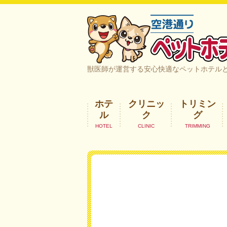
空港通りペットホテル＆ヘルスケア｜
獣医師が運営する安心快適なペットホテル
ホテ
クリニッ
トリミン
ル
ク
グ