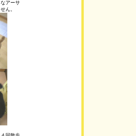
きなアーサ
ません。
、４回散歩