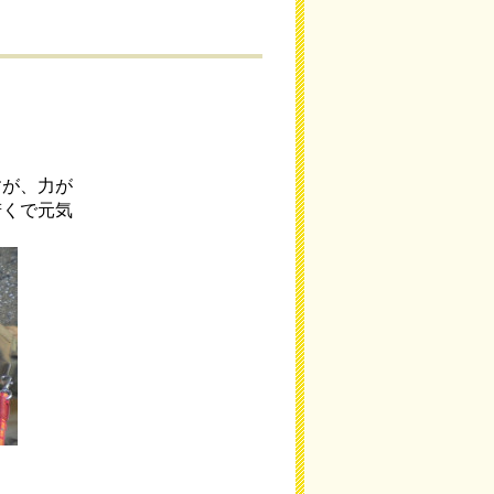
すが、力が
若くで元気