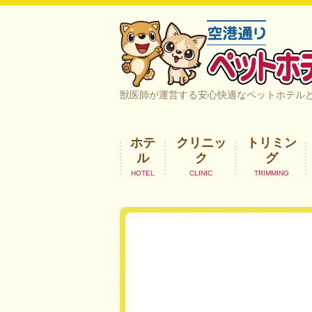
空港通りペットホテル＆ヘルスケア｜
獣医師が運営する安心快適なペットホテル
ホテ
クリニッ
トリミン
ル
ク
グ