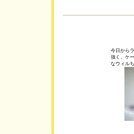
今日から
強く、ケ
なウィル