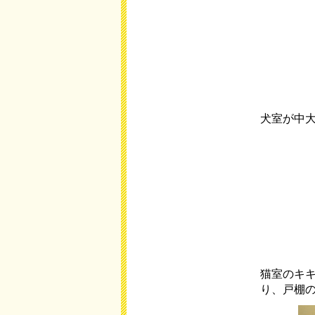
犬室が中
猫室のキ
り、戸棚