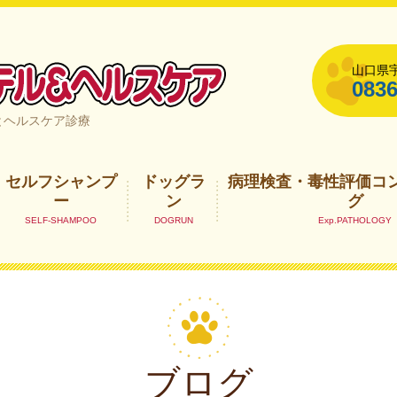
山口県宇
0836
山口県宇部市
とヘルスケア診療
セルフシャンプ
ドッグラ
病理検査・毒性評価コ
ー
ン
グ
ブログ