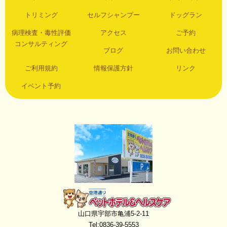
トリミング
セルフシャンプー
ドッグラン
病理検査・毒性評価
アクセス
ご予約
コンサルティング
ブログ
お問い合わせ
ご利用規約
情報保護方針
リンク
イベント予約
空港通りペットホテル＆ヘルスケア
山口県宇部市亀浦5-2-11
Tel:0836-39-5553