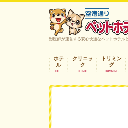
空港通りペットホテル＆ヘルスケア｜
獣医師が運営する安心快適なペットホテル
ホテ
クリニッ
トリミン
ル
ク
グ