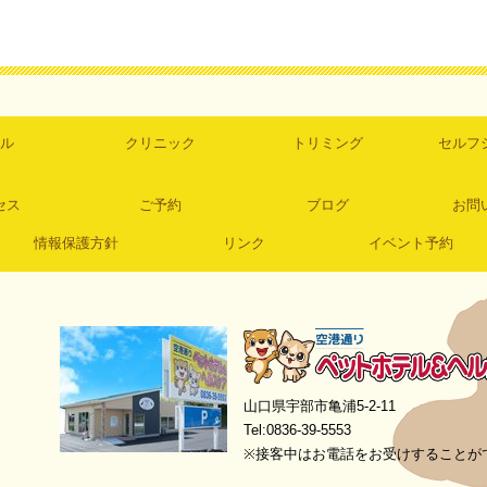
ル
クリニック
トリミング
セルフ
セス
ご予約
ブログ
お問
情報保護方針
リンク
イベント予約
空港通りペットホテル＆ヘルスケア
山口県宇部市亀浦5-2-11
Tel:0836-39-5553
※接客中はお電話をお受けすることが