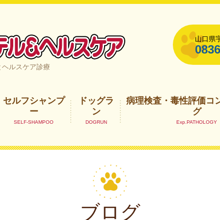
山口県宇
0836
山口県宇部市
とヘルスケア診療
セルフシャンプ
ドッグラ
病理検査・毒性評価コ
ー
ン
グ
ブログ