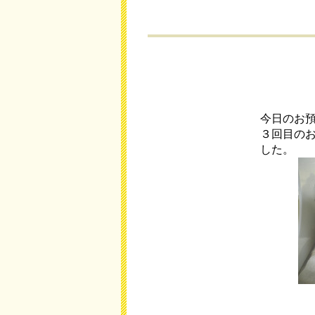
今日のお
３回目の
した。