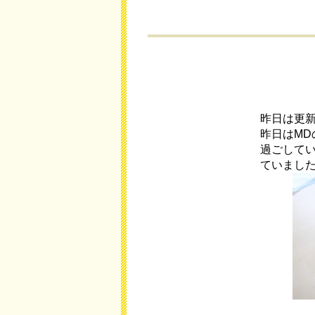
昨日は更
昨日はM
過ごして
ていまし