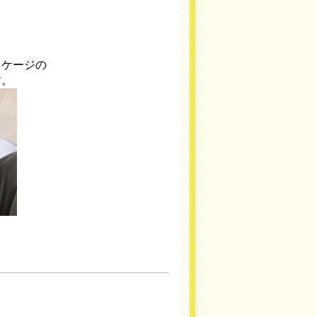
うケージの
す。