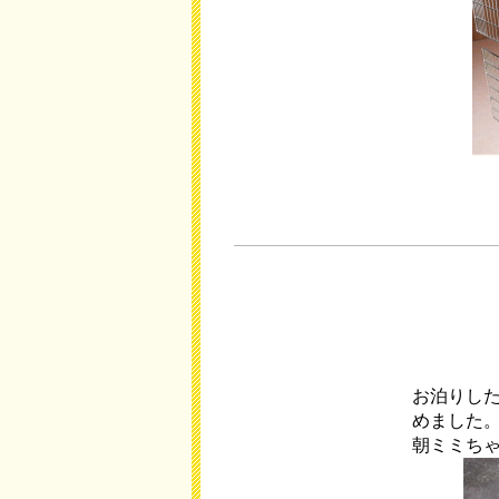
お泊りし
めました
朝ミミち