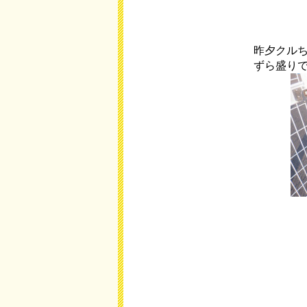
昨夕クル
ずら盛り