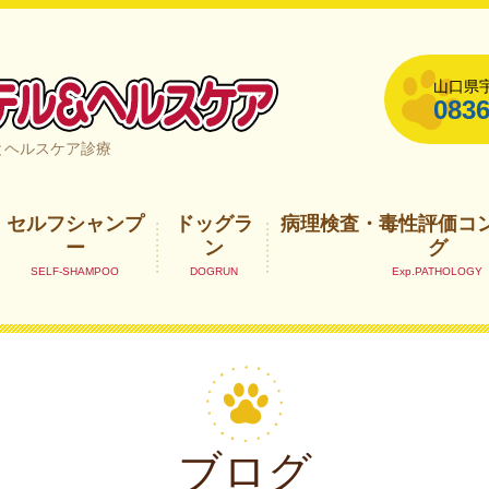
山口県宇
0836
山口県宇部市
とヘルスケア診療
セルフシャンプ
ドッグラ
病理検査・毒性評価コ
ー
ン
グ
ブログ