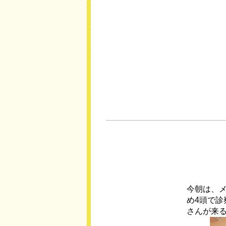
今朝は、
め4頭で
さんが来