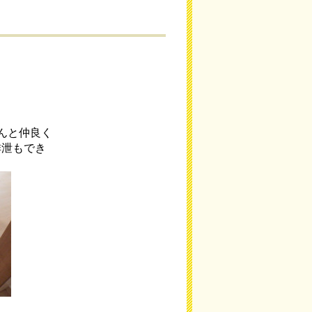
んと仲良く
排泄もでき