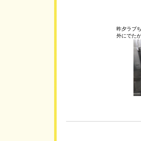
昨夕ラブ
外にでた