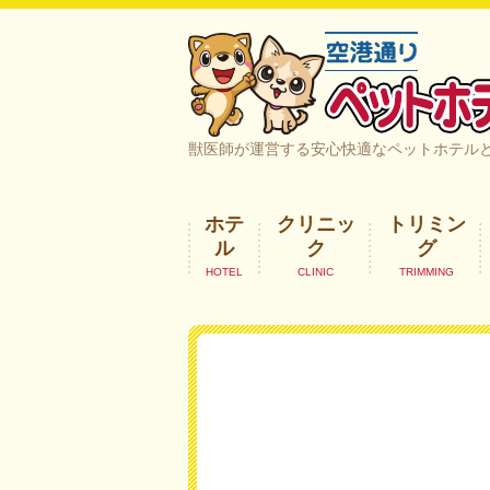
空港通りペットホテル＆ヘルスケア｜
獣医師が運営する安心快適なペットホテル
ホテ
クリニッ
トリミン
ル
ク
グ