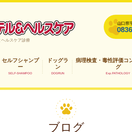
山口県宇
0836
山口県宇部市
とヘルスケア診療
セルフシャンプ
ドッグラ
病理検査・毒性評価コ
ー
ン
グ
ブログ