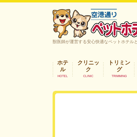
空港通りペットホテル＆ヘルスケア｜
獣医師が運営する安心快適なペットホテル
ホテ
クリニッ
トリミン
ル
ク
グ