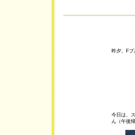
昨夕、F
今日は、
ん（午後