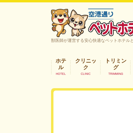
空港通りペットホテル＆ヘルスケア｜
獣医師が運営する安心快適なペットホテル
ホテ
クリニッ
トリミン
ル
ク
グ