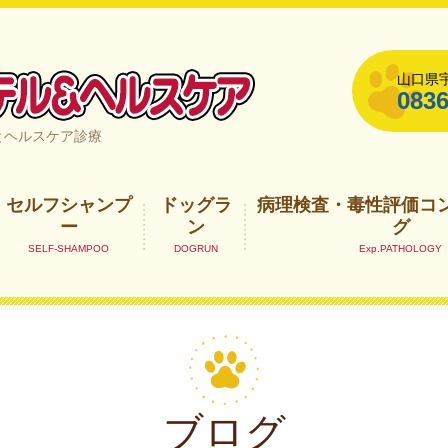
山口県宇
0836
山口県宇部市
とヘルスケア診療
セルフシャンプ
ドッグラ
病理検査・毒性評価コ
ー
ン
グ
ブログ