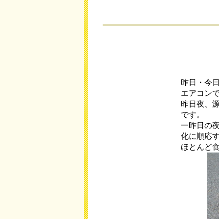
昨日・今
エアコン
昨日夜、
です。
一昨日の
化に順応
ほとんど